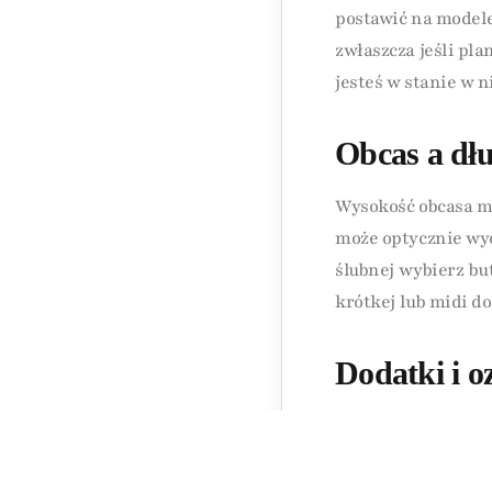
postawić na modele
zwłaszcza jeśli pla
jesteś w stanie w 
Obcas a dłu
Wysokość obcasa ma
może optycznie wyd
ślubnej wybierz bu
krótkej lub midi d
Dodatki i o
Jakie dodatki może
ozdobnymi paskami,
się częścią wyjątkow