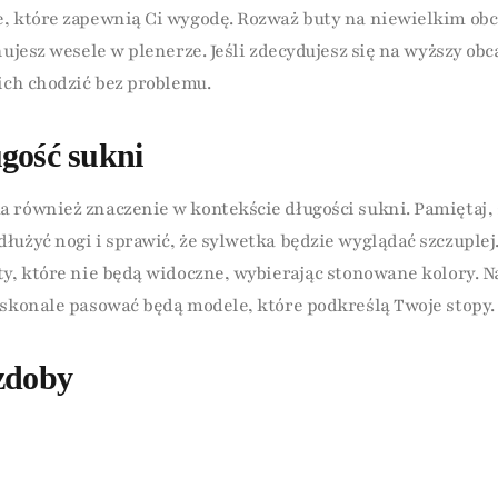
, które zapewnią Ci wygodę. Rozważ buty na niewielkim obca
nujesz wesele w plenerze. Jeśli zdecydujesz się na wyższy obc
nich chodzić bez problemu.
gość sukni
 również znaczenie w kontekście długości sukni. Pamiętaj, 
łużyć nogi i sprawić, że sylwetka będzie wyglądać szczuplej.
ty, które nie będą widoczne, wybierając stonowane kolory. 
oskonale pasować będą modele, które podkreślą Twoje stopy.
zdoby
sz dodać do butów? W sezonie 2026 z pewnością na topie będ
 klamrami czy koralikami. Odpowiednie dodatki sprawią, ż
ej stylizacji. Pomyśl także o biżuterii – jeśli decydujesz się