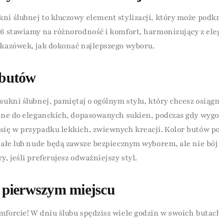
ni ślubnej to kluczowy element stylizacji, który może podkr
26 stawiamy na różnorodność i komfort, harmonizujący z ele
skazówek, jak dokonać najlepszego wyboru.
r butów
sukni ślubnej, pamiętaj o ogólnym stylu, który chcesz osiąg
alne do eleganckich, dopasowanych sukien, podczas gdy wyg
się w przypadku lekkich, zwiewnych kreacji. Kolor butów p
białe lub nude będą zawsze bezpiecznym wyborem, ale nie bój
y, jeśli preferujesz odważniejszy styl.
pierwszym miejscu
mforcie! W dniu ślubu spędzisz wiele godzin w swoich butac