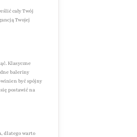
eślić cały Twój
gancją Twojej
nąć. Klasyczne
odne baleriny
owinien być spójny
 się postawić na
h, dlatego warto