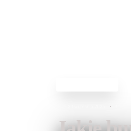
Powrót do aktualności
20 września 2025
•
Lauren
Jakie bu