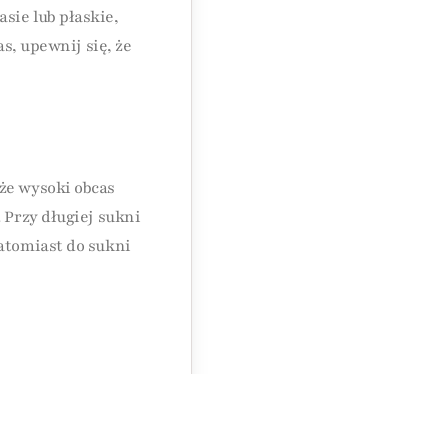
sie lub płaskie,
as, upewnij się, że
że wysoki obcas
 Przy długiej sukni
Natomiast do sukni
ą modele z
e Twoje buty staną
 na bardziej