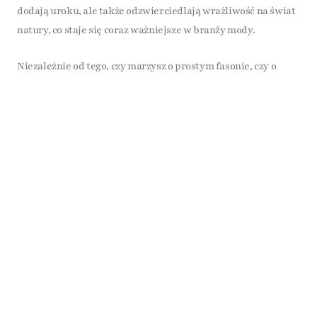
dodają uroku, ale także odzwierciedlają wrażliwość na świat
natury, co staje się coraz ważniejsze w branży mody.
Niezależnie od tego, czy marzysz o prostym fasonie, czy o
bogato zdobionej sukni, kolekcja LaurenFashion na sezon
2025/2026 z pewnością zaspokoi Twoje oczekiwania. Szukaj
suknie, które oddadzą Twoją osobowość, a jednocześnie
wprowadzą do Twojego wielkiego dnia elementy natury.
Zapraszamy do odkrywania naszych unikalnych modeli, które
uczynią Twój ślub niezapomnianym wydarzeniem.
Umów się na przymiarkę w LaurenFashion
Jeśli planujesz ślub w najbliższym sezonie, zapraszamy do
LaurenFashion. Pomożemy dobrać suknię, dodatki i
harmonogram przymiarek tak, abyś czuła się pewnie i
pięknie.