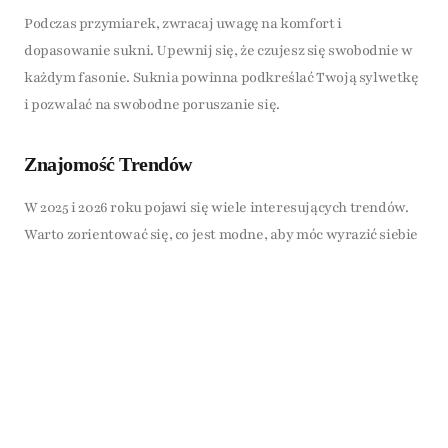
Podczas przymiarek, zwracaj uwagę na komfort i
dopasowanie sukni. Upewnij się, że czujesz się swobodnie w
każdym fasonie. Suknia powinna podkreślać Twoją sylwetkę
i pozwalać na swobodne poruszanie się.
Znajomość Trendów
W 2025 i 2026 roku pojawi się wiele interesujących trendów.
Warto zorientować się, co jest modne, aby móc wyrazić siebie
poprzez wybór sukni. Pamiętaj, że najważniejsze jest, aby
suknia odpowiadała Twojemu stylowi i osobowości.
Dokumentowanie Przymiarek
Zrób zdjęcia w różnych sukniach i stylizacjach. To pomoże Ci
w podjęciu ostatecznej decyzji. Zobaczenie siebie w różnych
ujęciach pozwoli na lepszą ocenę, który fason najlepiej