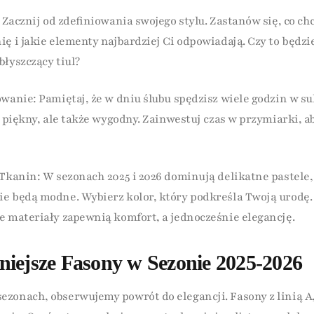
: Zacznij od zdefiniowania swojego stylu. Zastanów się, co ch
ię i jakie elementy najbardziej Ci odpowiadają. Czy to będzi
błyszczący tiul?
owanie: Pamiętaj, że w dniu ślubu spędzisz wiele godzin w su
o piękny, ale także wygodny. Zainwestuj czas w przymiarki, a
 Tkanin: W sezonach 2025 i 2026 dominują delikatne pastele,
e będą modne. Wybierz kolor, który podkreśla Twoją urodę
e materiały zapewnią komfort, a jednocześnie elegancję.
niejsze Fasony w Sezonie 2025-2026
zonach, obserwujemy powrót do elegancji. Fasony z linią A