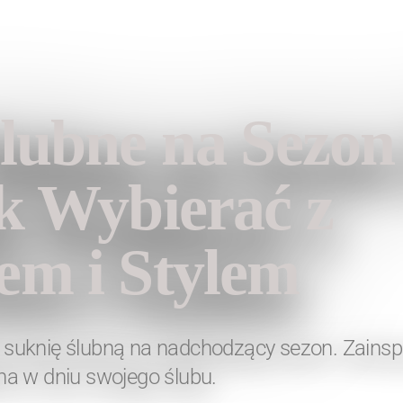
Fashion
lubne na Sezon
k Wybierać z
em i Stylem
ną suknię ślubną na nadchodzący sezon. Zainspi
a w dniu swojego ślubu.