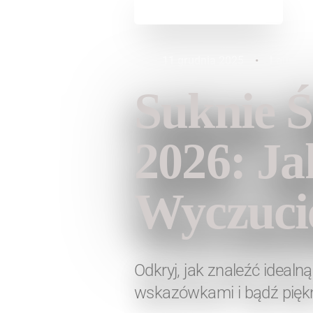
Powrót do aktualności
11 grudnia 2025
•
Lauren 
Suknie Ś
2026: Ja
Wyczuci
Odkryj, jak znaleźć ideal
wskazówkami i bądź piękn