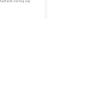
ałtach cieszą się
zowe – od
 dobrane szczegóły
ceremonii.
wyborze sukni!
możemy dobrać
e.