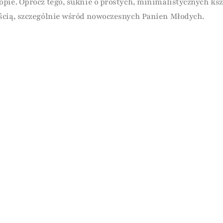
pie. Oprócz tego, suknie o prostych, minimalistycznych kszt
ścią, szczególnie wśród nowoczesnych Panien Młodych.
ię na Swój Wielki Dzień
lizacji i dodatkach. W sezonie 2025-2026 akcesoria będą kluc
rzez eteryczne woalki, aż po elegancką biżuterię. Starannie
ny look.
agniemy, byś czuła się pięknie i wyjątkowo w dniu swojej 
zymi propozycjami i pozwól sobie na odrobinę szaleństwa w 
a przymiarkę w LaurenFashion
ub w najbliższym sezonie, zapraszamy do LaurenFashion. Po
harmonogram przymiarek tak, abyś czuła się pewnie i piękni