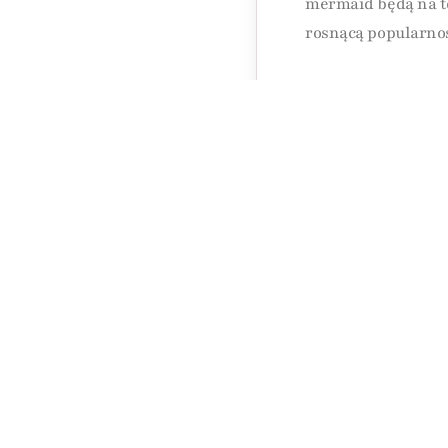
mermaid będą na to
rosnącą popularno
Przygotuj s
Nie zapomnij o sty
delikatnych tiar, p
dopełnią Twój ślub
W LaurenFashion pr
Zainspiruj się nas
Umów się n
Jeśli planujesz śl
suknię, dodatki i 