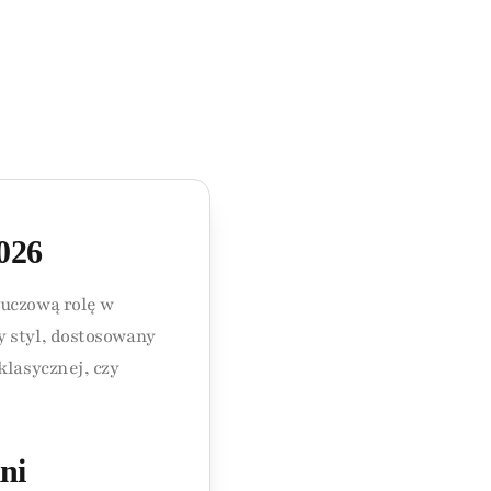
026
luczową rolę w
y styl, dostosowany
klasycznej, czy
ni