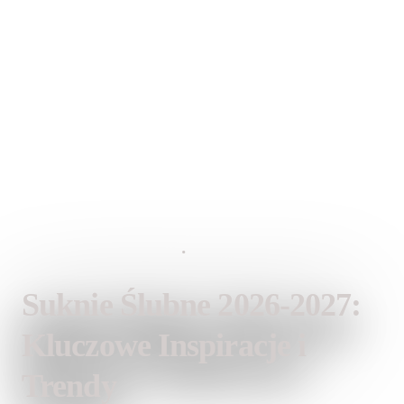
12 stycznia 2026
•
Lauren Fashion
Suknie Ślubne 2026-2027:
Kluczowe Inspiracje i
Trendy