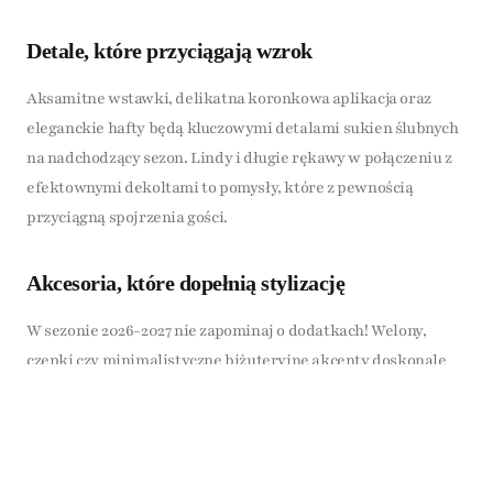
Detale, które przyciągają wzrok
Aksamitne wstawki, delikatna koronkowa aplikacja oraz
eleganckie hafty będą kluczowymi detalami sukien ślubnych
na nadchodzący sezon. Lindy i długie rękawy w połączeniu z
efektownymi dekoltami to pomysły, które z pewnością
przyciągną spojrzenia gości.
Akcesoria, które dopełnią stylizację
W sezonie 2026-2027 nie zapominaj o dodatkach! Welony,
czepki czy minimalistyczne biżuteryjne akcenty doskonale
uzupełnią twój look. Dobrze dobrane dodatki podkreślą
charakter sukni i będą świetnym dopełnieniem całej
stylizacji.