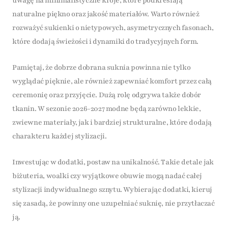
uwagę na minimalistyczne kroje, które podkreślają
naturalne piękno oraz jakość materiałów. Warto również
rozważyć sukienki o nietypowych, asymetrycznych fasonach,
które dodają świeżości i dynamiki do tradycyjnych form.
Pamiętaj, że dobrze dobrana suknia powinna nie tylko
wyglądać pięknie, ale również zapewniać komfort przez całą
ceremonię oraz przyjęcie. Dużą rolę odgrywa także dobór
tkanin. W sezonie 2026-2027 modne będą zarówno lekkie,
zwiewne materiały, jak i bardziej strukturalne, które dodają
charakteru każdej stylizacji.
Inwestując w dodatki, postaw na unikalność. Takie detale jak
biżuteria, woalki czy wyjątkowe obuwie mogą nadać całej
stylizacji indywidualnego sznytu. Wybierając dodatki, kieruj
się zasadą, że powinny one uzupełniać suknię, nie przytłaczać
ją.