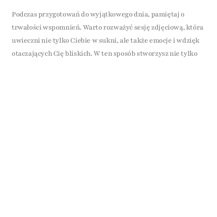
Podczas przygotowań do wyjątkowego dnia, pamiętaj o
trwałości wspomnień. Warto rozważyć sesję zdjęciową, która
uwieczni nie tylko Ciebie w sukni, ale także emocje i wdzięk
otaczających Cię bliskich. W ten sposób stworzysz nie tylko
piękne zdjęcia, ale również niezapomniane chwile pełne
radości.
Sezon 2026-2027 to czas odkrywania siebie i wyrażania
swojego stylu. Z pomocą odpowiednio dobranej sukni ślubnej,
stanie się on manifestacją Twojej osobowości w jednym z
najważniejszych dni w życiu.
Umów się na przymiarkę w LaurenFashion
Jeśli planujesz ślub w najbliższym sezonie, zapraszamy do
LaurenFashion. Pomożemy dobrać suknię, dodatki i