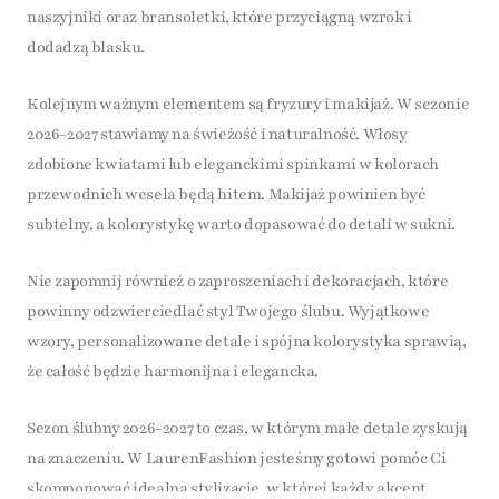
naszyjniki oraz bransoletki, które przyciągną wzrok i
dodadzą blasku.
Kolejnym ważnym elementem są fryzury i makijaż. W sezonie
2026-2027 stawiamy na świeżość i naturalność. Włosy
zdobione kwiatami lub eleganckimi spinkami w kolorach
przewodnich wesela będą hitem. Makijaż powinien być
subtelny, a kolorystykę warto dopasować do detali w sukni.
Nie zapomnij również o zaproszeniach i dekoracjach, które
powinny odzwierciedlać styl Twojego ślubu. Wyjątkowe
wzory, personalizowane detale i spójna kolorystyka sprawią,
że całość będzie harmonijna i elegancka.
Sezon ślubny 2026-2027 to czas, w którym małe detale zyskują
na znaczeniu. W LaurenFashion jesteśmy gotowi pomóc Ci
skomponować idealną stylizację, w której każdy akcent