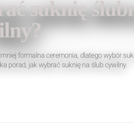
ać suknię ślub
ilny?
j mniej formalna ceremonia, dlatego wybór su
lka porad, jak wybrać suknię na ślub cywilny.