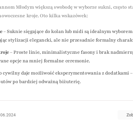
Pannom Młodym większą swobodę w wyborze sukni, często st
 nowoczesne kroje. Oto kilka wskazówek:
ie
– Suknie sięgające do kolan lub midi są idealnym wyborem
jąc stylizacji elegancki, ale nie przesadnie formalny charak
roje
– Proste linie, minimalistyczne fasony i brak nadmiern
rane opcje na mniej formalne ceremonie.
b cywilny daje możliwość eksperymentowania z dodatkami –
utów po bardziej odważną biżuterię.
.06.2024
Zob