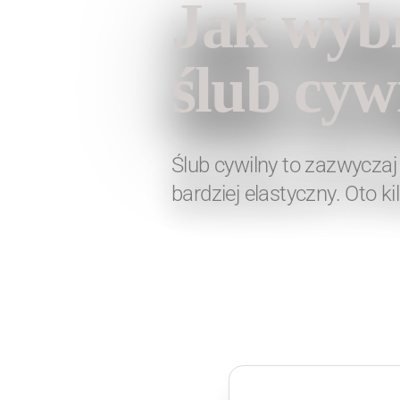
Jak wybr
ślub cyw
Ślub cywilny to zazwycza
bardziej elastyczny. Oto ki