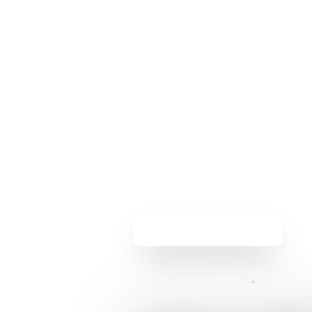
Powrót do aktualności
1 czerwca 2024
•
Lauren F