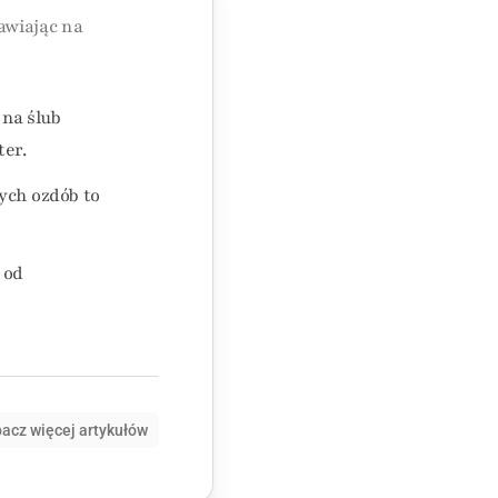
awiając na
 na ślub
ter.
ych ozdób to
 od
acz więcej artykułów