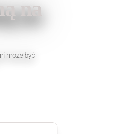
ną na
kni może być