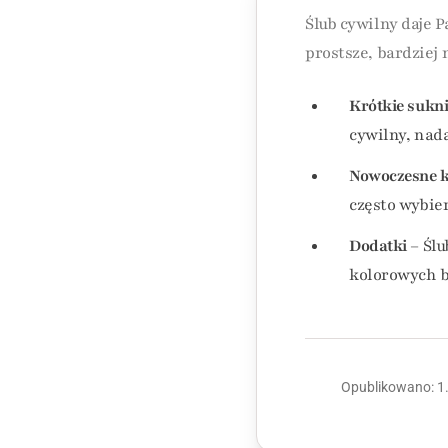
Ślub cywilny daje 
prostsze, bardziej
Krótkie sukn
cywilny, nada
Nowoczesne k
często wybie
Dodatki
– Ślu
kolorowych b
Opublikowano: 1