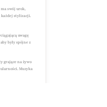
e ma swój urok,
każdej stylizacji.
yciągającą uwagę
 aby były spójne z
y grające na żywo
pularności. Muzyka
zowych elementach,
 niezapomniane