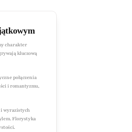
yjątkowym
ny charakter
grywają kluczową
tyczne połączenia
ości i romantyzmu,
 i wyrazistych
tylem. Florystyka
stości.