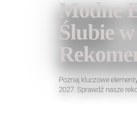
Modne E
Ślubie w
Rekomen
Poznaj kluczowe elementy
2027. Sprawdź nasze rek