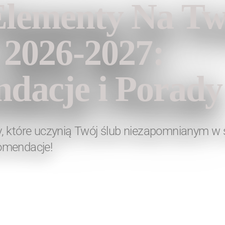
lementy Na T
 2026-2027:
dacje i Porady
, które uczynią Twój ślub niezapomnianym w
omendacje!