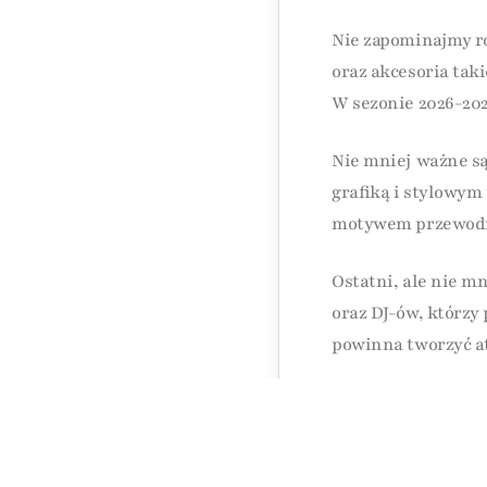
Nie zapominajmy ró
oraz akcesoria taki
W sezonie 2026-202
Nie mniej ważne są
grafiką i stylowym 
motywem przewodn
Ostatni, ale nie m
oraz DJ-ów, którzy
powinna tworzyć at
Podsumowując, org
które sprawią, że 
wspomnienia!