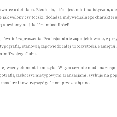
wnież o detalach. Biżuteria, która jest minimalistyczna, al
e jak welony czy toczki, dodadzą indywidualnego charakteru 
7 stawiamy na jakość zamiast ilości!
 również zaproszenia. Profesjonalnie zaprojektowane, z prz
typografią, stanowią zapowiedź całej uroczystości. Pamiętaj,
im Twojego ślubu.
niej ważny element to muzyka. W tym sezonie moda na zespoł
 potrafią zaskoczyć nietypowymi aranżacjami, zyskuje na po
mosferę i towarzyszyć gościom przez całą noc.
anizując swój wymarzony ślub w 2026-2027, pamiętaj o kluc
będzie on wyjątkowy. Zainspiruj się tymi trendami i stwórz