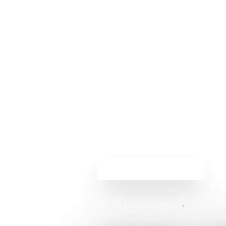
Powrót do aktualności
7 kwietnia 2026
•
Lauren F