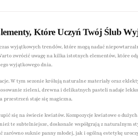
lementy, Które Uczyń Twój Ślub W
 czas wyjątkowych trendów, które mogą nadać niepowtarzal
arto zwrócić uwagę na kilka istotnych elementów, które od
 tego wyjątkowego dnia.
acje. W tym sezonie królują naturalne materiały oraz eklek
tosowanie zieleni, drewna i delikatnych pasteli nadaje lekk
a przestrzeń staje się magiczna.
upić się na świecie kwiatów. Kompozycje kwiatowe o dużych
wnież te subtelniejsze, doskonale współgrają z naturalnym s
 zarówno suknie panny młodej, jak i ogólną estetykę uroczy