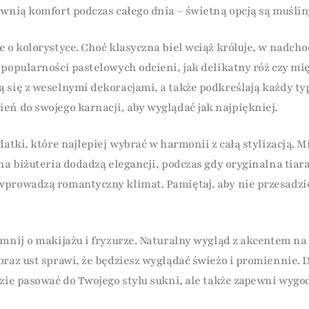
ewnią komfort podczas całego dnia – świetną opcją są muślin
e o kolorystyce. Choć klasyczna biel wciąż króluje, w nadch
popularności pastelowych odcieni, jak delikatny róż czy mię
 się z weselnymi dekoracjami, a także podkreślają każdy ty
eń do swojego karnacji, aby wyglądać jak najpiękniej.
datki, które najlepiej wybrać w harmonii z całą stylizacją. 
na biżuteria dodadzą elegancji, podczas gdy oryginalna tiara
prowadzą romantyczny klimat. Pamiętaj, aby nie przesadzi
omnij o makijażu i fryzurze. Naturalny wygląd z akcentem na
oraz ust sprawi, że będziesz wyglądać świeżo i promiennie. D
dzie pasować do Twojego stylu sukni, ale także zapewni wygo