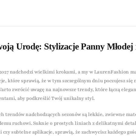
oją Urodę: Stylizacje Panny Młodej
-2027 nadchodzi wielkimi krokami, a my w LaurenFashion m
je, które sprawią, że w tym szczególnym dniu poczujesz się n
Warto zwrócić uwagę na najnowsze trendy, które łączą elegan
tami, aby podkreślić Twój unikalny styl.
ch trendów nadchodzących sezonów są lekkie, zwiewne mate
demu ruchowi. Suknie o prostych liniach z delikatnymi detal
czy subtelne aplikacje, sprawią, że zachwycisz każdego gośc