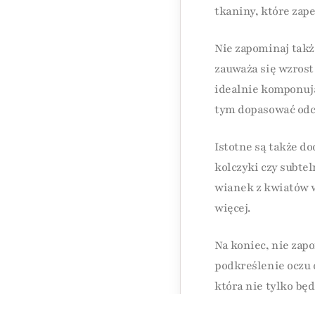
tkaniny, które zap
Nie zapominaj takż
zauważa się wzrost 
idealnie komponują
tym dopasować odci
Istotne są także do
kolczyki czy subtel
wianek z kwiatów w
więcej.
Na koniec, nie zap
podkreślenie oczu 
która nie tylko bę