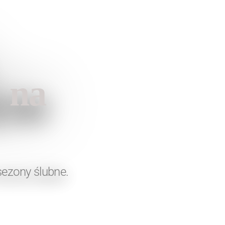
 na
sezony ślubne.