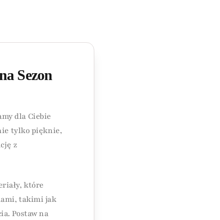
 na Sezon
amy dla Ciebie
ie tylko pięknie,
cję z
riały, które
ami, takimi jak
ia. Postaw na