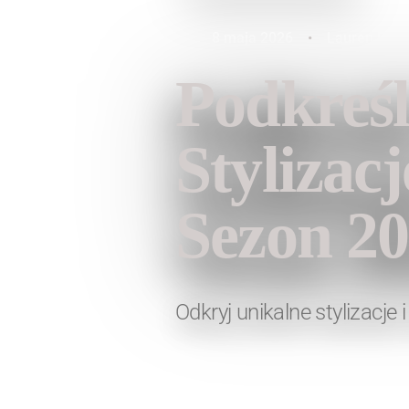
8 maja 2026
•
Lauren Fash
Podkreś
Stylizac
Sezon 2
Odkryj unikalne stylizacj