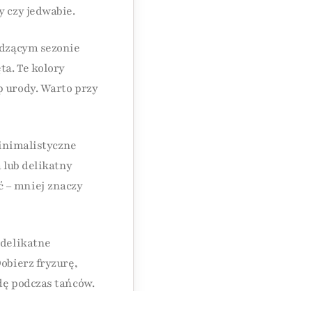
y czy jedwabie.
odzącym sezonie
ta. Te kolory
p urody. Warto przy
Minimalistyczne
 lub delikatny
ć – mniej znaczy
 delikatne
obierz fryzurę,
dę podczas tańców.