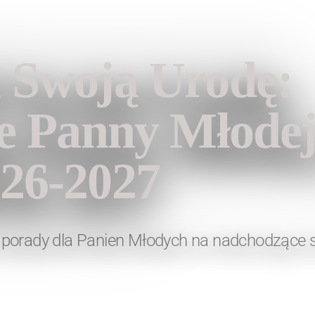
ion
l Swoją Urodę:
je Panny Młodej
026-2027
e i porady dla Panien Młodych na nadchodzące 