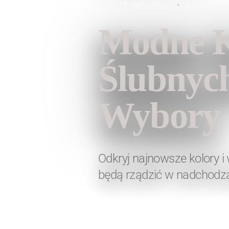
17 maja 2026
•
Lauren Fas
Modne K
Ślubnyc
Wybory
Odkryj najnowsze kolory i
będą rządzić w nadchodzą