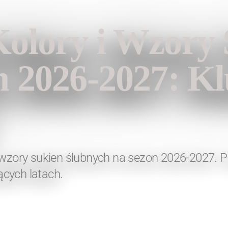
hion
olory i Wzory 
h 2026-2027: K
 wzory sukien ślubnych na sezon 2026-2027. Po
cych latach.