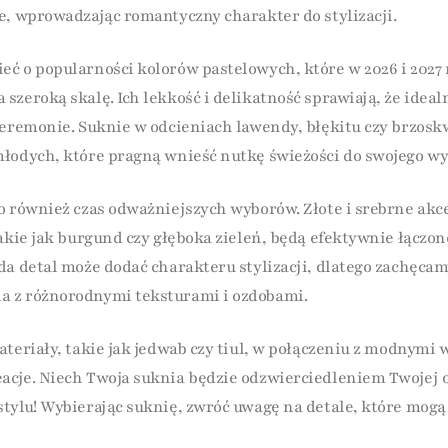
e, wprowadzając romantyczny charakter do stylizacji.
ć o popularności kolorów pastelowych, które w 2026 i 2027
zeroką skalę. Ich lekkość i delikatność sprawiają, że ideal
ceremonie. Suknie w odcieniach lawendy, błękitu czy brzosk
łodych, które pragną wnieść nutkę świeżości do swojego wy
o również czas odważniejszych wyborów. Złote i srebrne akce
takie jak burgund czy głęboka zieleń, będą efektywnie łączo
da detal może dodać charakteru stylizacji, dlatego zachęcam
 z różnorodnymi teksturami i ozdobami.
ateriały, takie jak jedwab czy tiul, w połączeniu z modnymi
cje. Niech Twoja suknia będzie odzwierciedleniem Twojej o
tylu! Wybierając suknię, zwróć uwagę na detale, które mogą 
ronkowe wstawki czy efektywne drapowania.