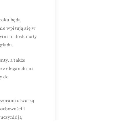
 roku będą
nie wpisują się w
wini to doskonały
glądu.
nty, a także
ne z eleganckimi
y do
 wzorami stworzą
sobowości i
uczynić ją