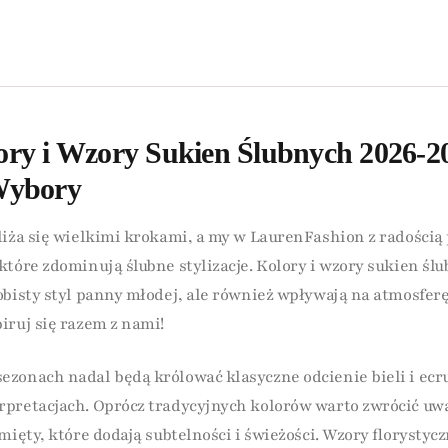
ry i Wzory Sukien Ślubnych 2026-2
Wybory
liża się wielkimi krokami, a my w LaurenFashion z radością
które zdominują ślubne stylizacje. Kolory i wzory sukien ślu
obisty styl panny młodej, ale również wpływają na atmosferę
iruj się razem z nami!
zonach nadal będą królować klasyczne odcienie bieli i ecr
pretacjach. Oprócz tradycyjnych kolorów warto zwrócić uw
mięty, które dodają subtelności i świeżości. Wzory florysty