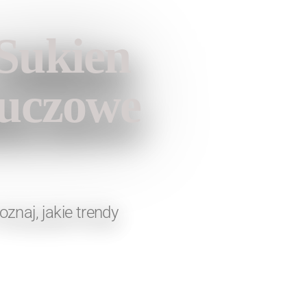
Sukien
luczowe
znaj, jakie trendy