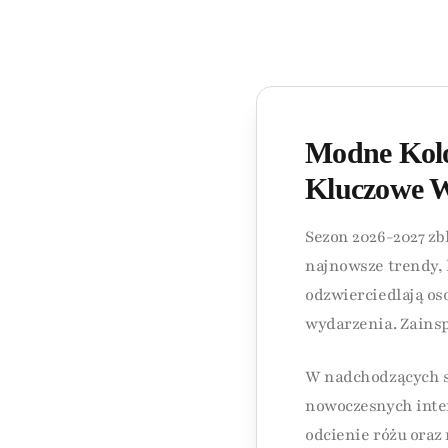
Modne Kolo
Kluczowe 
Sezon 2026-2027 zb
najnowsze trendy, 
odzwierciedlają os
wydarzenia. Zainsp
W nadchodzących se
nowoczesnych inter
odcienie różu oraz 