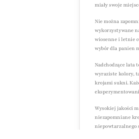
miały swoje miejsc
Nie można zapomnie
wykorzystywane na s
wiosenne i letnie 
wybór dla panien m
Nadchodzące lata t
wyraziste kolory, 
krojami sukni. Każ
eksperymentowania
Wysokiej jakości m
niezapomniane krea
niepowtarzalnego s
wyjątkową, jak ko