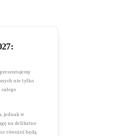
027:
 prezentujemy
bnych nie tylko
 całego
u, jednak w
agę na delikatne
czne również będą