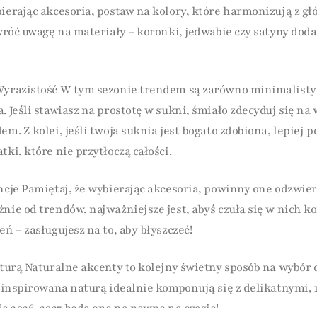
bierając akcesoria, postaw na kolory, które harmonizują z
Zwróć uwagę na materiały – koronki, jedwabie czy satyny doda
Wyrazistość W tym sezonie trendem są zarówno minimalistycz
. Jeśli stawiasz na prostotę w sukni, śmiało zdecyduj się na 
em. Z kolei, jeśli twoja suknia jest bogato zdobiona, lepiej 
tki, które nie przytłoczą całości.
ncje Pamiętaj, że wybierając akcesoria, powinny one odzwierc
żnie od trendów, najważniejsze jest, abyś czuła się w nich k
eń – zasługujesz na to, aby błyszczeć!
Naturą Naturalne akcenty to kolejny świetny sposób na wybór
ia inspirowana naturą idealnie komponują się z delikatnymi
e 2026-2027 będą one na pewno na czasie!