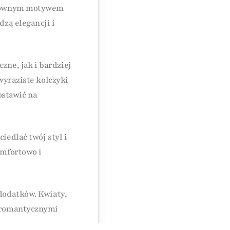
 głównym motywem
dzą elegancji i
ne, jak i bardziej
wyraziste kolczyki
postawić na
iedlać twój styl i
omfortowo i
 dodatków. Kwiaty,
, romantycznymi