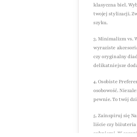
klasyczna biel. Wy
twojej stylizacji. 
szyku.
3. Minimalizm vs. 
wyraziste akcesoria
czy oryginalny diad
delikatniejsze doda
4. Osobiste Prefere
osobowość. Niezale
pewnie. To twój dzi
5. Zainspiruj się 
liście czy biżuter
sukniami. W sezoni