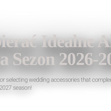
hion
erać Idealne A
a Sezon 2026-2
 for selecting wedding accessories that comple
-2027 season!