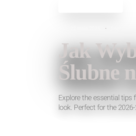
Powrót do aktualności
22 maja 2026
•
Lauren Fas
Jak Wybi
Ślubne n
Explore the essential tips
look. Perfect for the 2026