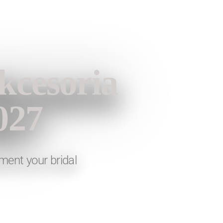
kcesoria
027
ment your bridal