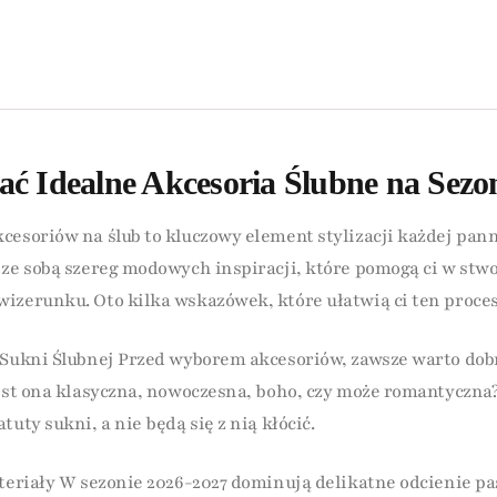
ać Idealne Akcesoria Ślubne na Sezo
cesoriów na ślub to kluczowy element stylizacji każdej pan
 ze sobą szereg modowych inspiracji, które pomogą ci w stw
izerunku. Oto kilka wskazówek, które ułatwią ci ten proces
 Sukni Ślubnej Przed wyborem akcesoriów, zawsze warto dob
jest ona klasyczna, nowoczesna, boho, czy może romantyczna
tuty sukni, a nie będą się z nią kłócić.
ateriały W sezonie 2026-2027 dominują delikatne odcienie pa