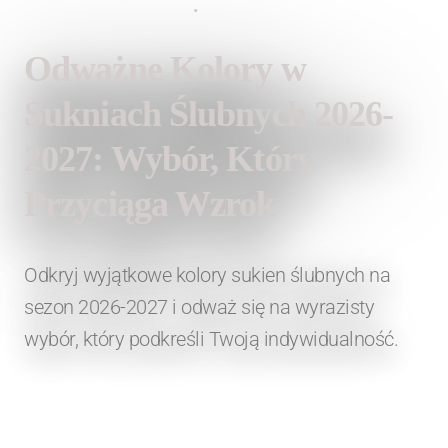
1 czerwca 2026
•
Lauren Fashion
Odważne Kolory w
Sukniach Ślubnych 2026-
2027: Wybór, Który
Przyciąga Wzrok
Odkryj wyjątkowe kolory sukien ślubnych na
sezon 2026-2027 i odważ się na wyrazisty
wybór, który podkreśli Twoją indywidualność.