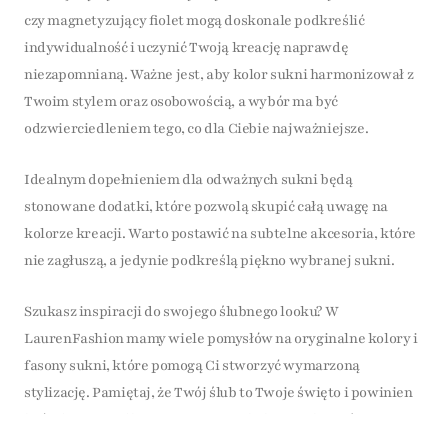
czy magnetyzujący fiolet mogą doskonale podkreślić
indywidualność i uczynić Twoją kreację naprawdę
niezapomnianą. Ważne jest, aby kolor sukni harmonizował z
Twoim stylem oraz osobowością, a wybór ma być
odzwierciedleniem tego, co dla Ciebie najważniejsze.
Idealnym dopełnieniem dla odważnych sukni będą
stonowane dodatki, które pozwolą skupić całą uwagę na
kolorze kreacji. Warto postawić na subtelne akcesoria, które
nie zagłuszą, a jedynie podkreślą piękno wybranej sukni.
Szukasz inspiracji do swojego ślubnego looku? W
LaurenFashion mamy wiele pomysłów na oryginalne kolory i
fasony sukni, które pomogą Ci stworzyć wymarzoną
stylizację. Pamiętaj, że Twój ślub to Twoje święto i powinien
być odzwierciedleniem Twojej unikalnej osobowości.
Wybierz kolor, który najlepiej odda Twoje uczucia i sprawi, że