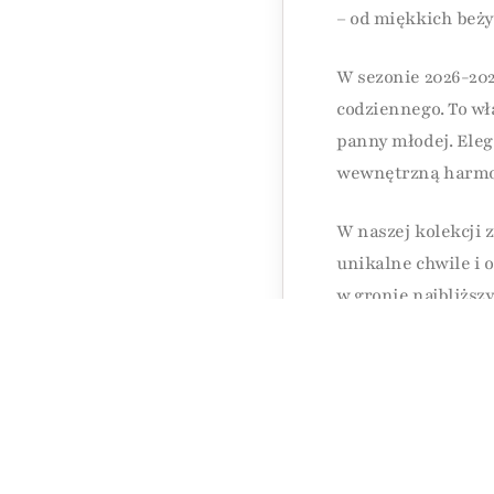
– od miękkich beży
W sezonie 2026-202
codziennego. To wł
panny młodej. Eleg
wewnętrzną harmon
W naszej kolekcji z
unikalne chwile i 
w gronie najbliższy
stanie się pięknym
Umów się n
Jeśli planujesz śl
suknię, dodatki i 