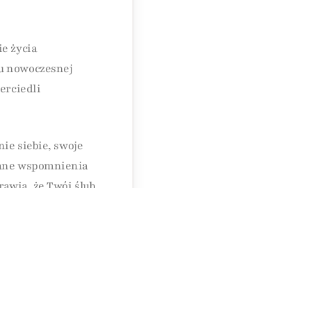
e życia
lu nowoczesnej
erciedli
ie siebie, swoje
niane wspomnienia
rawią, że Twój ślub
możemy dobrać
e.