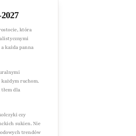
-2027
ostocie, która
alistycznymi
, a każda panna
turalnymi
ci każdym ruchom.
 tłem dla
olczyki czy
ckich sukien. Nie
 modowych trendów