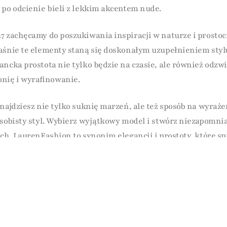
 po odcienie bieli z lekkim akcentem nude.
7 zachęcamy do poszukiwania inspiracji w naturze i prostoci
aśnie te elementy staną się doskonałym uzupełnieniem sty
ancka prostota nie tylko będzie na czasie, ale również odzwi
ię i wyrafinowanie.
najdziesz nie tylko suknię marzeń, ale też sposób na wyrażen
osobisty styl. Wybierz wyjątkowy model i stwórz niezapom
ch. LaurenFashion to synonim elegancji i prostoty, które sp
 wspomnieniem na całe życie.
a przymiarkę w LaurenFashion
ub w najbliższym sezonie, zapraszamy do LaurenFashion. Po
harmonogram przymiarek tak, abyś czuła się pewnie i piękni