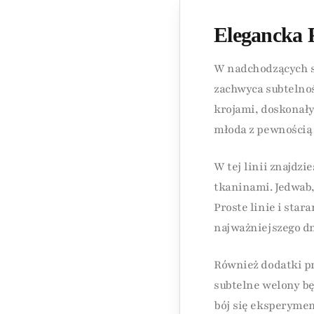
Elegancka 
W nadchodzących se
zachwyca subtelnoś
krojami, doskonały
młoda z pewnością 
W tej linii znajdz
tkaninami. Jedwab,
Proste linie i sta
najważniejszego dn
Również dodatki pr
subtelne welony bę
bój się eksperyme