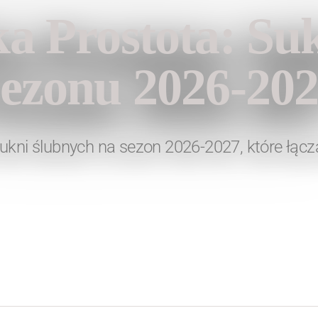
a Prostota: Su
Sezonu 2026-20
ukni ślubnych na sezon 2026-2027, które łącz