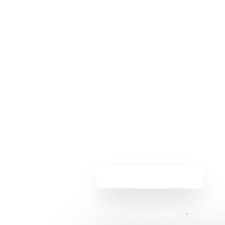
Powrót do aktualności
27 czerwca 2026
•
Lauren 