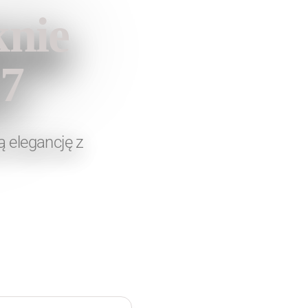
knie
27
ą elegancję z