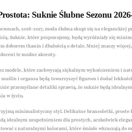
Prostota: Suknie Ślubne Sezonu 2026
zonach, 2026-2027, moda ślubna skupi się na eleganckiej pr
cią. Suknie, które proponujemy, będą wyróżniały się minim
m doborem tkanin i dbałością o detale. Mniej znaczy więcej
doceni te modne akcenty.
iesz modele, które zachwycają siękalnym wykończeniem i na
 muślin i organza będą towarzyszyć figurom i dodać lekkoś
rannie przemyślane detaliki sprawią, że suknie będą idealnym
ia w życiu.
zyjmą minimalistyczny styl. Delikatne bransoletki, proste k
dą idealnym uzupełnieniem dla prostych, aczkolwiek elegan
ntować z naturalnymi kolorami, które śmiało wkraczają do