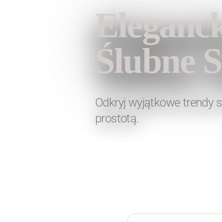
Eleganck
Ślubne 
Odkryj wyjątkowe trendy s
prostotą.