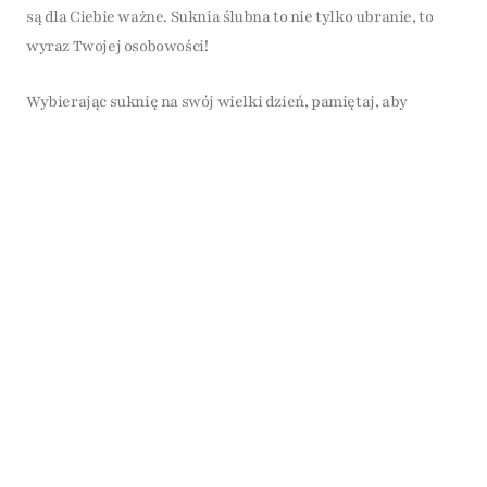
są dla Ciebie ważne. Suknia ślubna to nie tylko ubranie, to
wyraz Twojej osobowości!
Wybierając suknię na swój wielki dzień, pamiętaj, aby
kierować się własnym stylem i komfortem. W końcu to Ty
będziesz nosić tę kreację przez całą noc! Zainspiruj się
najnowszymi trendami, ale nie zapominaj o tym, co sprawia,
że czujesz się wyjątkowo. Odkryj nasze kolekcje w
LaurenFashion i znajdź projekt, który najlepiej odzwierciedli
Twoje marzenia oraz styl.
Umów się na przymiarkę w LaurenFashion
Jeśli planujesz ślub w najbliższym sezonie, zapraszamy do
LaurenFashion. Pomożemy dobrać suknię, dodatki i
harmonogram przymiarek tak, abyś czuła się pewnie i
pięknie.