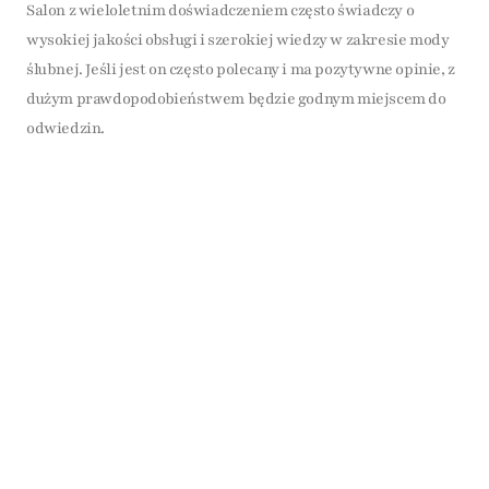
Salon z wieloletnim doświadczeniem często świadczy o
wysokiej jakości obsługi i szerokiej wiedzy w zakresie mody
ślubnej. Jeśli jest on często polecany i ma pozytywne opinie, z
dużym prawdopodobieństwem będzie godnym miejscem do
odwiedzin.
Wybierając salon ślubny, pamiętaj, że to nie tylko miejsce, w
którym znajdziesz swoją wymarzoną suknię, ale także
przestrzeń, która powinna zapewnić Ci komfort i wyjątkowe
doświadczenie podczas przymiarek. Postaw na
profesjonalizm i zaufanie!
Opublikowano: 18.01.2025
Zobacz więcej artykułów