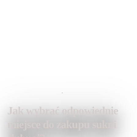
18 stycznia 2025
•
Lauren Fashion
Jak wybrać odpowiednie
miejsce do zakupu sukni