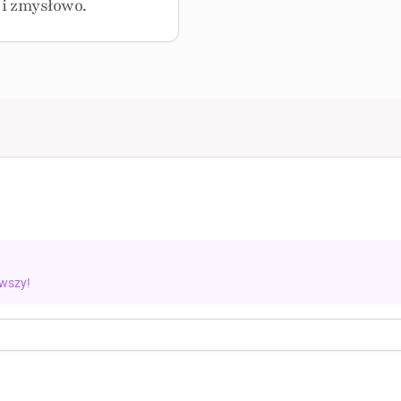
 i zmysłowo.
rwszy!