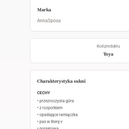
Marka
AnnaSposa
Kod produktu
Toya
Charakterystyka sukni
CECHY
• przezroczysta góra
• z rozporkiem
• opadające ramiączka
• pas w literę v
• gorsetowa