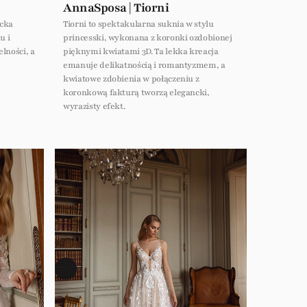
AnnaSposa | Tiorni
ncka
Tiorni to spektakularna suknia w stylu
u i
princesski, wykonana z koronki ozdobionej
lności, a
pięknymi kwiatami 3D. Ta lekka kreacja
emanuje delikatnością i romantyzmem, a
kwiatowe zdobienia w połączeniu z
koronkową fakturą tworzą elegancki,
wyrazisty efekt.