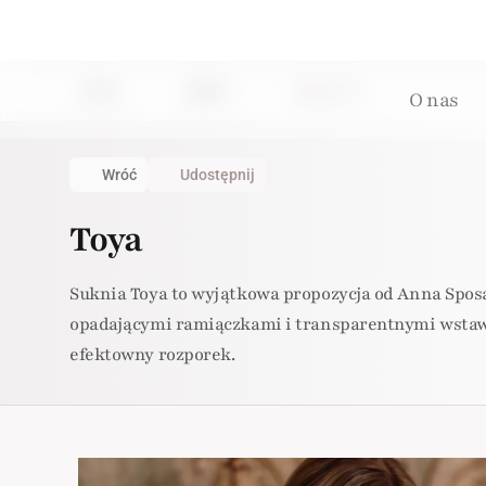
Home
Suknie
Suknia: 116
O nas
Wróć
Udostępnij
Toya
Suknia Toya to wyjątkowa propozycja od Anna Sposa
opadającymi ramiączkami i transparentnymi wstawka
efektowny rozporek.