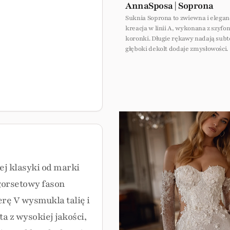
AnnaSposa | Soprona
Suknia Soprona to zwiewna i elega
kreacja w linii A, wykonana z szyfon
koronki. Długie rękawy nadają subte
głęboki dekolt dodaje zmysłowości.
j klasyki od marki
 gorsetowy fason
erę V wysmukla talię i
a z wysokiej jakości,