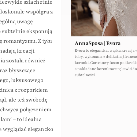
niezwykle szlachetnie
u doskonale współgra z
ególną uwagę
e subtelnie eksponują
ę romantyzmu. Z tyłu
AnnaSposa | Evora
 nadają kreacji
Evora to elegancka, wąska kreacja w
tuby, wykonana z delikatnej francu
nia została również
koronki. Gorsetowy fason podkreśla
a nakładane koronkowe rękawki do
raz błyszczące
subtelności.
lnego, luksusowego
dnica z rozporkiem
ąd, ale też swobodę
zachwyca połączeniem
lami – to idealna
ie wyglądać elegancko