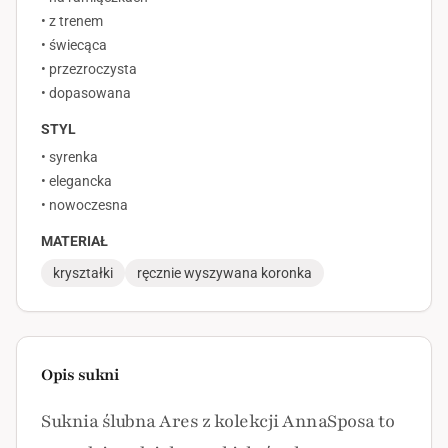
• z trenem
• świecąca
• przezroczysta
• dopasowana
STYL
• syrenka
• elegancka
• nowoczesna
MATERIAŁ
kryształki
ręcznie wyszywana koronka
Opis sukni
Suknia ślubna Ares z kolekcji AnnaSposa to