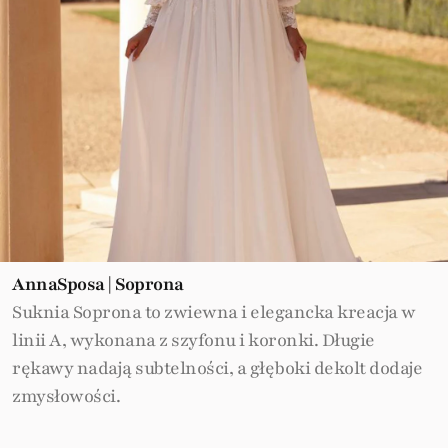
AnnaSposa | Soprona
Suknia Soprona to zwiewna i elegancka kreacja w
linii A, wykonana z szyfonu i koronki. Długie
rękawy nadają subtelności, a głęboki dekolt dodaje
zmysłowości.