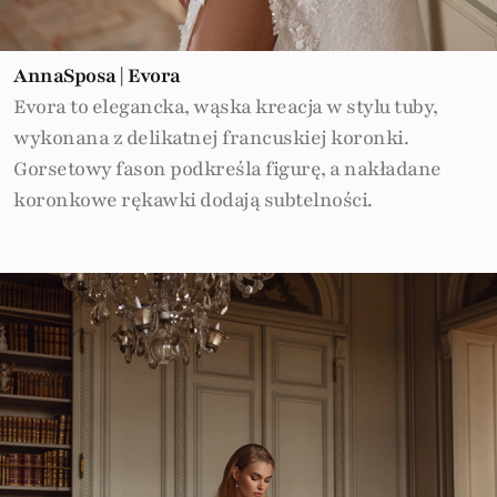
AnnaSposa | Evora
Evora to elegancka, wąska kreacja w stylu tuby,
wykonana z delikatnej francuskiej koronki.
Gorsetowy fason podkreśla figurę, a nakładane
koronkowe rękawki dodają subtelności.