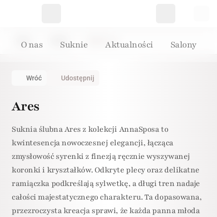
Home
Suknie
Suknia: 149
O nas
Suknie
Aktualności
Salony
Wróć
Udostępnij
Ares
Suknia ślubna Ares z kolekcji AnnaSposa to
kwintesencja nowoczesnej elegancji, łącząca
zmysłowość syrenki z finezją ręcznie wyszywanej
koronki i kryształków. Odkryte plecy oraz delikatne
ramiączka podkreślają sylwetkę, a długi tren nadaje
całości majestatycznego charakteru. Ta dopasowana,
przezroczysta kreacja sprawi, że każda panna młoda