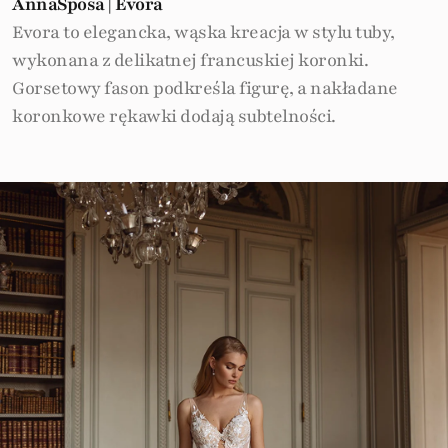
AnnaSposa | Evora
Evora to elegancka, wąska kreacja w stylu tuby,
wykonana z delikatnej francuskiej koronki.
Gorsetowy fason podkreśla figurę, a nakładane
koronkowe rękawki dodają subtelności.