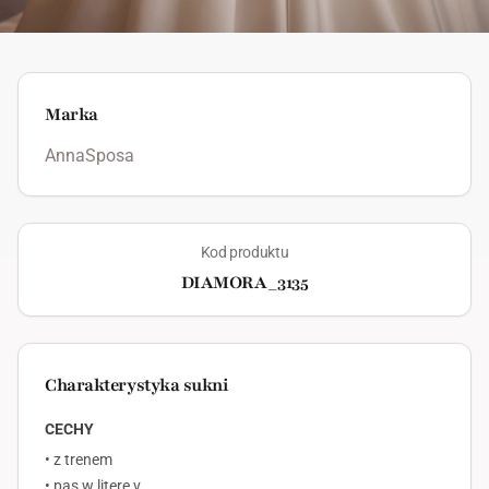
Marka
AnnaSposa
Kod produktu
DIAMORA_3135
Charakterystyka sukni
CECHY
• z trenem
• pas w literę v