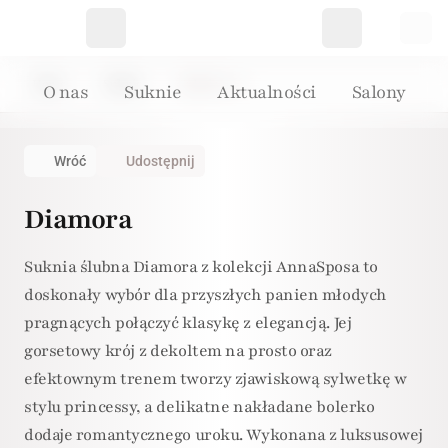
Home
Suknie
Suknia: 170
O nas
Suknie
Aktualności
Salony
Wróć
Udostępnij
Diamora
Suknia ślubna Diamora z kolekcji AnnaSposa to
doskonały wybór dla przyszłych panien młodych
pragnących połączyć klasykę z elegancją. Jej
gorsetowy krój z dekoltem na prosto oraz
efektownym trenem tworzy zjawiskową sylwetkę w
stylu princessy, a delikatne nakładane bolerko
dodaje romantycznego uroku. Wykonana z luksusowej