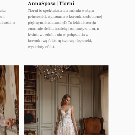
AnnaSposa | Tiorni
ncka
Tiorni to spektakularna suknia w stylu
u i
princesski, wykonana z koronki ozdobionej
lności, a
pięknymi kwiatami 3D. Ta lekka kreacja
emanuje delikatnością i romantyzmem, a
kwiatowe zdobienia w połączeniu z
koronkową fakturą tworzą elegancki,
wyrazisty efekt.