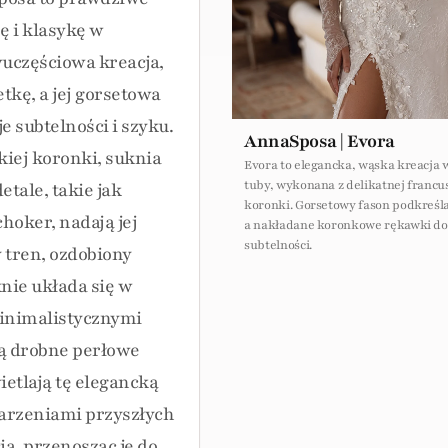
ę i klasykę w
wuczęściowa kreacja,
tkę, a jej gorsetowa
e subtelności i szyku.
AnnaSposa | Evora
kiej koronki, suknia
Evora to elegancka, wąska kreacja w
tuby, wykonana z delikatnej francu
tale, takie jak
koronki. Gorsetowy fason podkreśla
hoker, nadają jej
a nakładane koronkowe rękawki do
subtelności.
tren, ozdobiony
nie układa się w
minimalistycznymi
ją drobne perłowe
ietlają tę elegancką
marzeniami przyszłych
ią, przenosząc je do