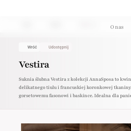
Home
Suknie
Suknia: 174
O nas
Wróć
Udostępnij
Vestira
Suknia ślubna Vestira z kolekcji AnnaSposa to kwi
delikatnego tiulu i francuskiej koronkowej tkanin
gorsetowemu fasonowi i baskince. Idealna dla pan