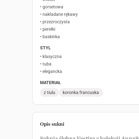
• gorsetowa
• nakładane rękawy
• przezroczysta
• perełki
• baskinka
STYL
• klasyczna
• tuba
• elegancka
MATERIAŁ
z tiulu
koronka francuska
Opis sukni
Suknia ślubna Vestira z kolekcji Anna