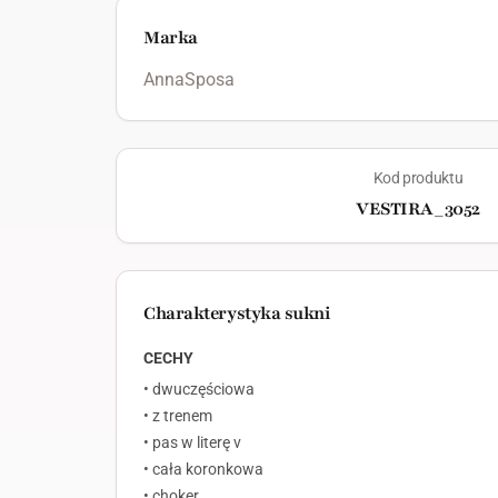
Marka
AnnaSposa
Kod produktu
VESTIRA_3052
Charakterystyka sukni
CECHY
• dwuczęściowa
• z trenem
• pas w literę v
• cała koronkowa
• choker