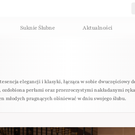
Suknie Ślubne
Aktualności
ntesencja elegancji i klasyki, łącząca w sobie dwuczęściow
y, ozdobiona perłami oraz przezroczystymi nakładanymi ręka
ien młodych pragnących olśniewać w dniu swojego ślubu.