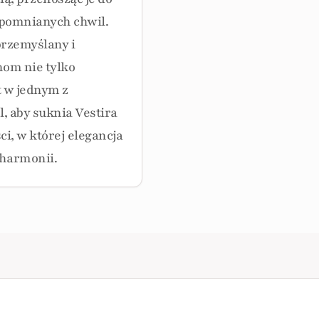
apomnianych chwil.
przemyślany i
om nie tylko
t w jednym z
l, aby suknia Vestira
ci, w której elegancja
 harmonii.