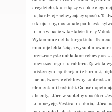
arcydzieło, które łączy w sobie elegancj
najbardziej zachwycający sposób. Ta d
o kroju tuby, doskonale podkreśla sylwe
forma w pasie w kształcie litery V dodaj
Wykonana z delikatnego tiulu i francus
emanuje lekkością, a wysublimowane de
przezroczyste nakładane rękawy oraz c
nowoczesnego charakteru. Zjawiskowy 
misternymi aplikacjami z koronki, pięk
ruchu, tworząc efektowny kontrast z 
elementami baskinki. Całość dopełnia
akcenty, które w subtelny sposób rozśw
kompozycję. Vestira to suknia, która 
panien młodych staje się rzeczywistośc