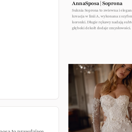
AnnaSposa | Soprona
Suknia Soprona to zwiewna i elega
kreacja w linii A, wykonana z szyfon
koronki. Długie rękawy nadają subte
głęboki dekolt dodaje zmysłowości.
Sposa to prawdziwe