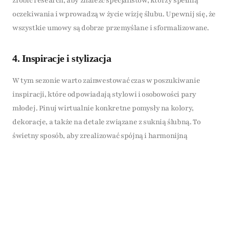
zrobić research, aby znaleźć specjalistów, którzy spełnią
oczekiwania i wprowadzą w życie wizję ślubu. Upewnij się, że
wszystkie umowy są dobrze przemyślane i sformalizowane.
4. Inspiracje i stylizacja
W tym sezonie warto zainwestować czas w poszukiwanie
inspiracji, które odpowiadają stylowi i osobowości pary
młodej. Pinuj wirtualnie konkretne pomysły na kolory,
dekoracje, a także na detale związane z suknią ślubną. To
świetny sposób, aby zrealizować spójną i harmonijną
koncepcję.
5. Spokój i relaks
Pamiętaj, że przygotowania do ślubu nie muszą być
stresujące. Zaplanuj czas na odpoczynek oraz zaangażowanie