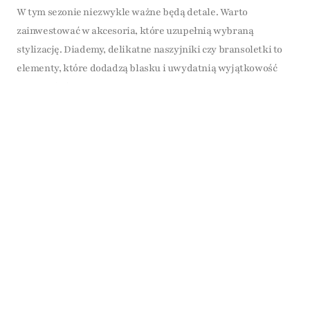
W tym sezonie niezwykle ważne będą detale. Warto
zainwestować w akcesoria, które uzupełnią wybraną
stylizację. Diademy, delikatne naszyjniki czy bransoletki to
elementy, które dodadzą blasku i uwydatnią wyjątkowość
Panny Młodej.
Innowacyjne Dekoracje
Przestrzeń weselna w 2026-2027 zyska nowy wymiar dzięki
nowoczesnym dekoracjom. Roślinne aranżacje, efektowne
oświetlenie oraz oryginalne elementy dekoracyjne to tylko
niektóre z pomysłów, które wzbogacą atmosferę uroczystości.
Warto postarać się wprowadzić elementy zaskoczenia, które
zrobią wrażenie na zaproszonych gościach.
Podsumowanie