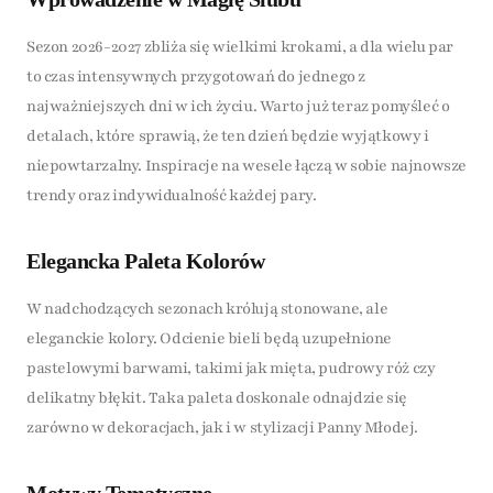
Sezon 2026-2027 zbliża się wielkimi krokami, a dla wielu par
to czas intensywnych przygotowań do jednego z
najważniejszych dni w ich życiu. Warto już teraz pomyśleć o
detalach, które sprawią, że ten dzień będzie wyjątkowy i
niepowtarzalny. Inspiracje na wesele łączą w sobie najnowsze
trendy oraz indywidualność każdej pary.
Elegancka Paleta Kolorów
W nadchodzących sezonach królują stonowane, ale
eleganckie kolory. Odcienie bieli będą uzupełnione
pastelowymi barwami, takimi jak mięta, pudrowy róż czy
delikatny błękit. Taka paleta doskonale odnajdzie się
zarówno w dekoracjach, jak i w stylizacji Panny Młodej.
Motywy Tematyczne