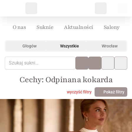
O nas
Suknie
Aktualności
Salony
Głogów
Wszystkie
Wrocław
Cechy: Odpinana kokarda
wyczyść filtry
Pokaż filtry